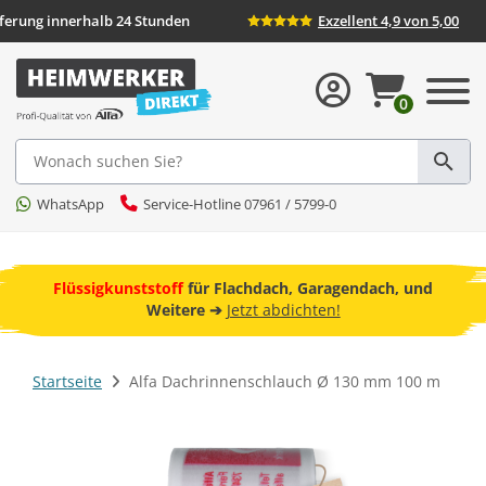
Lieferung innerhalb 24 Stunden
Exzellent 4,9 von 5,00
0
Suche
WhatsApp
Service-Hotline 07961 / 5799-0
ebot
Flüssigkunststoff
für Flachdach, Garagendach, und
F
Weitere ➔
Jetzt abdichten!
Startseite
Alfa Dachrinnenschlauch Ø 130 mm 100 m