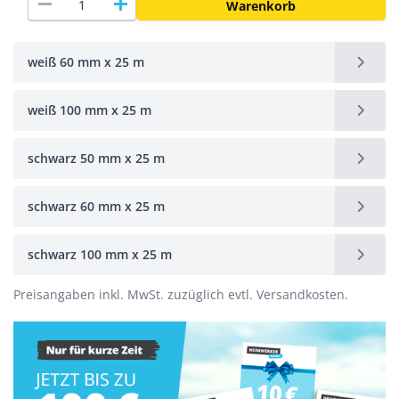
remove
add
Warenkorb
weiß 60 mm x 25 m
weiß 100 mm x 25 m
schwarz 50 mm x 25 m
schwarz 60 mm x 25 m
schwarz 100 mm x 25 m
Preisangaben inkl. MwSt. zuzüglich evtl. Versandkosten.