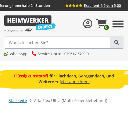
Lieferung innerhalb 24 Stunden
Exzellent 4,9 v
0
Suche
WhatsApp
Service-Hotline 07961 / 5799-0
ebot
Flüssigkunststoff
für Flachdach, Garagendach, und
F
Weitere ➔
Jetzt abdichten!
Startseite
Alfa Flex Ultra (Multi-Folienklebeband)