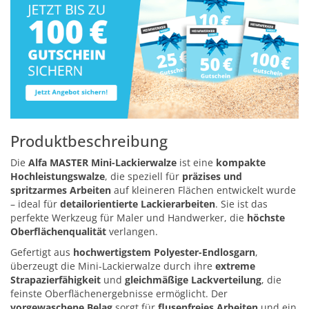
Produktbeschreibung
Die
Alfa MASTER Mini-Lackierwalze
ist eine
kompakte
Hochleistungswalze
, die speziell für
präzises und
spritzarmes Arbeiten
auf kleineren Flächen entwickelt wurde
– ideal für
detailorientierte Lackierarbeiten
. Sie ist das
perfekte Werkzeug für Maler und Handwerker, die
höchste
Oberflächenqualität
verlangen.
Gefertigt aus
hochwertigstem Polyester-Endlosgarn
,
überzeugt die Mini-Lackierwalze durch ihre
extreme
Strapazierfähigkeit
und
gleichmäßige Lackverteilung
, die
feinste Oberflächenergebnisse ermöglicht. Der
vorgewaschene Belag
sorgt für
flusenfreies Arbeiten
und ein