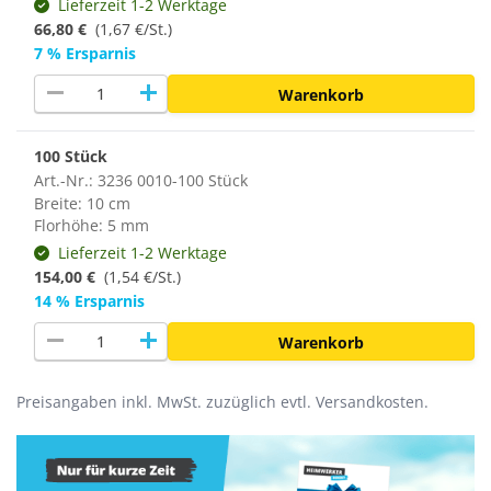
Lieferzeit 1-2 Werktage
66,80 €
(1,67 €/St.)
7 % Ersparnis
remove
add
Warenkorb
100 Stück
Art.-Nr.: 3236 0010-100 Stück
Breite: 10 cm
Florhöhe: 5 mm
Lieferzeit 1-2 Werktage
154,00 €
(
1,54 €/St.
)
14 % Ersparnis
remove
add
Warenkorb
Preisangaben inkl. MwSt. zuzüglich evtl. Versandkosten.