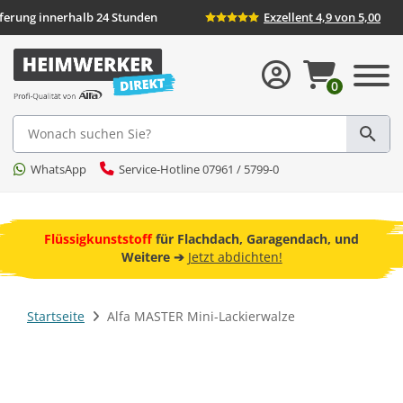
ieferung innerhalb 24 Stunden
Exzellent 4,9 von 5,00
0
Suche
WhatsApp
Service-Hotline 07961 / 5799-0
ebot
Flüssigkunststoff
für Flachdach, Garagendach, und
F
Weitere ➔
Jetzt abdichten!
Startseite
Alfa MASTER Mini-Lackierwalze