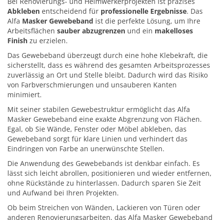
Bei Renovierungs- und Heimwerkerprojekten ist präzises
Abkleben
entscheidend für
professionelle Ergebnisse
. Das
Alfa
Masker Gewebeband
ist die perfekte Lösung, um Ihre
Arbeitsflächen
sauber abzugrenzen
und ein
makelloses
Finish
zu erzielen.
Das Gewebeband überzeugt durch eine hohe Klebekraft, die
sicherstellt, dass es während des gesamten Arbeitsprozesses
zuverlässig an Ort und Stelle bleibt. Dadurch wird das Risiko
von Farbverschmierungen und unsauberen Kanten
minimiert.
Mit seiner stabilen Gewebestruktur ermöglicht das Alfa
Masker Gewebeband eine exakte Abgrenzung von Flächen.
Egal, ob Sie Wände, Fenster oder Möbel abkleben, das
Gewebeband sorgt für klare Linien und verhindert das
Eindringen von Farbe an unerwünschte Stellen.
Die Anwendung des Gewebebands ist denkbar einfach. Es
lässt sich leicht abrollen, positionieren und wieder entfernen,
ohne Rückstände zu hinterlassen. Dadurch sparen Sie Zeit
und Aufwand bei Ihren Projekten.
Ob beim Streichen von Wänden, Lackieren von Türen oder
anderen Renovierungsarbeiten, das Alfa Masker Gewebeband