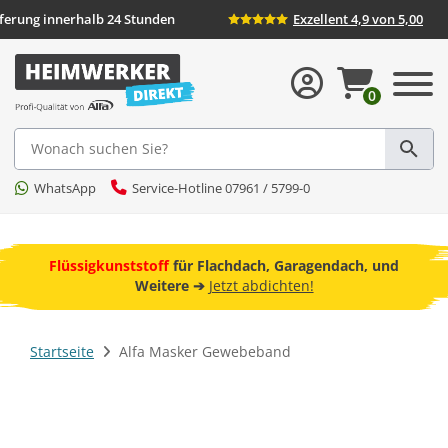
Lieferung innerhalb 24 Stunden
Exzellent 4,9 
0
Suche
WhatsApp
Service-Hotline 07961 / 5799-0
ebot
Flüssigkunststoff
für Flachdach, Garagendach, und
F
Weitere ➔
Jetzt abdichten!
Startseite
Alfa Masker Gewebeband