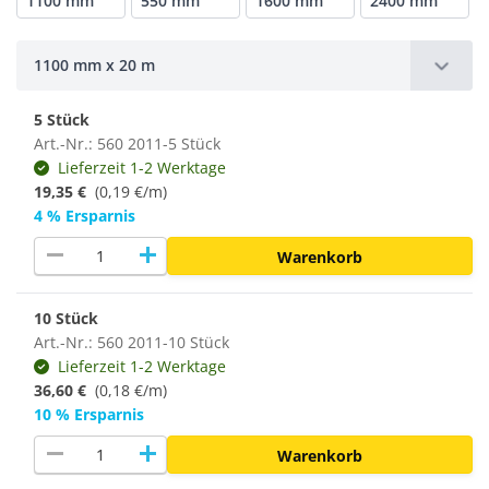
1100 mm
550 mm
1600 mm
2400 mm
1100 mm x 20 m
5 Stück
Art.-Nr.: 560 2011-5 Stück
Lieferzeit 1-2 Werktage
19,35 €
(0,19 €/m)
4 % Ersparnis
remove
add
Warenkorb
10 Stück
Art.-Nr.: 560 2011-10 Stück
Lieferzeit 1-2 Werktage
36,60 €
(
0,18 €/m
)
10 % Ersparnis
remove
add
Warenkorb