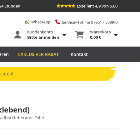
24 Stunden
Exzellent 4,9 von 5,00
WhatsApp
Service-Hotline 07961 / 5799-0
Kundenkonto
Warenkorb
Bitte anmelden
0,00 €
aren
EXKLUSIVER RABATT
Kontakt
ichten!
klebend)
elbstklebender Folie