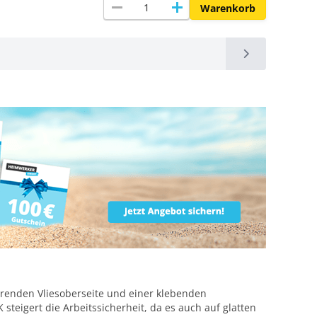
remove
add
Warenkorb
ierenden Vliesoberseite und einer klebenden
 steigert die Arbeitssicherheit, da es auch auf glatten