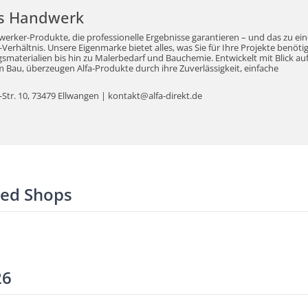
r's Handwerk
werker-Produkte, die professionelle Ergebnisse garantieren – und das zu ei
erhältnis. Unsere Eigenmarke bietet alles, was Sie für Ihre Projekte benöti
aterialien bis hin zu Malerbedarf und Bauchemie. Entwickelt mit Blick auf
Bau, überzeugen Alfa-Produkte durch ihre Zuverlässigkeit, einfache
tr. 10, 73479 Ellwangen | kontakt@alfa-direkt.de
ted Shops
26