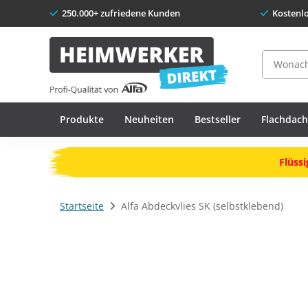
250.000+ zufriedene Kunden
Kostenl
Suche
Produkte
Neuheiten
Bestseller
Flachdac
Flüssi
Startseite
Alfa Abdeckvlies SK (selbstklebend)