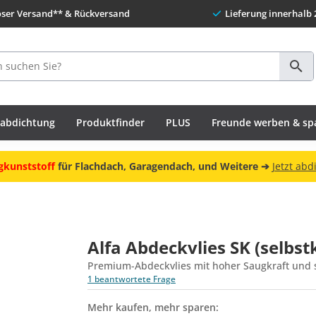
oser Versand** & Rückversand
Lieferung innerhalb 
habdichtung
Produktfinder
PLUS
Freunde werben & sp
gkunststoff
für Flachdach, Garagendach, und Weitere ➔
Jetzt abd
Alfa Abdeckvlies SK (selbst
Premium-Abdeckvlies mit hoher Saugkraft und s
1 beantwortete Frage
Mehr kaufen, mehr sparen: