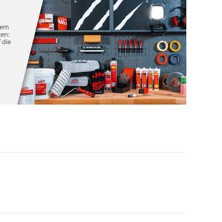
nem
gen:
 die