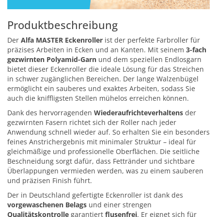
Produktbeschreibung
Der
Alfa MASTER Eckenroller
ist der perfekte Farbroller für
präzises Arbeiten in Ecken und an Kanten. Mit seinem
3-fach
gezwirnten Polyamid-Garn
und dem speziellen Endlosgarn
bietet dieser Eckenroller die ideale Lösung für das Streichen
in schwer zugänglichen Bereichen. Der lange Walzenbügel
ermöglicht ein sauberes und exaktes Arbeiten, sodass Sie
auch die kniffligsten Stellen mühelos erreichen können.
Dank des hervorragenden
Wiederaufrichteverhaltens
der
gezwirnten Fasern richtet sich der Roller nach jeder
Anwendung schnell wieder auf. So erhalten Sie ein besonders
feines Anstrichergebnis mit minimaler Struktur – ideal für
gleichmäßige und professionelle Oberflächen. Die seitliche
Beschneidung sorgt dafür, dass Fettränder und sichtbare
Überlappungen vermieden werden, was zu einem sauberen
und präzisen Finish führt.
Der in Deutschland gefertigte Eckenroller ist dank des
vorgewaschenen Belags
und einer strengen
Qualitätskontrolle
garantiert
flusenfrei
. Er eignet sich für