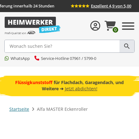
ieferung innerhalb 24 Stunden
Exzellent 4,9 von 5,00
0
Suche
WhatsApp
Service-Hotline 07961 / 5799-0
ebot
Flüssigkunststoff
für Flachdach, Garagendach, und
F
Weitere ➔
Jetzt abdichten!
Startseite
Alfa MASTER Eckenroller