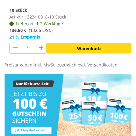
10 Stück
Art.-Nr.: 3234 0018-10 Stück
Lieferzeit 1-2 Werktage
136,60 €
(
13,66 €/St.
)
21 % Ersparnis
remove
add
Warenkorb
Preisangaben inkl. MwSt. zuzüglich evtl. Versandkosten.