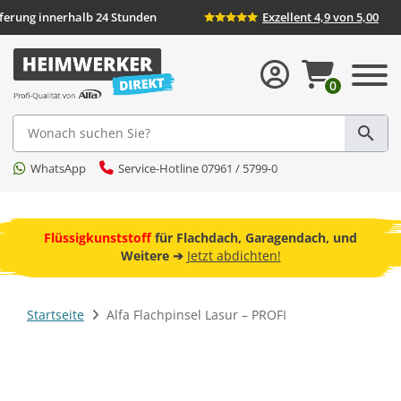
Lieferung innerhalb 24 Stunden
Exzellent 4,9 von 5,
0
Suche
WhatsApp
Service-Hotline 07961 / 5799-0
ebot
Flüssigkunststoff
für Flachdach, Garagendach, und
F
Weitere ➔
Jetzt abdichten!
Startseite
Alfa Flachpinsel Lasur – PROFI