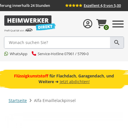
eferung innerhalb 24 Stunden
Exzellent 4,9 von 5,00
0
Suche
WhatsApp
Service-Hotline 07961 / 5799-0
ebot
Flüssigkunststoff
für Flachdach, Garagendach, und
F
Weitere ➔
Jetzt abdichten!
Startseite
Alfa Emaillelackpinsel