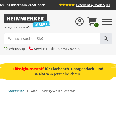
Lieferung innerhalb 24 Stunden
Exzellent 4,9 von 5,00
0
Suche
WhatsApp
Service-Hotline 07961 / 5799-0
ebot
Flüssigkunststoff
für Flachdach, Garagendach, und
F
Weitere ➔
Jetzt abdichten!
Startseite
Alfa Einweg-Walze Vestan