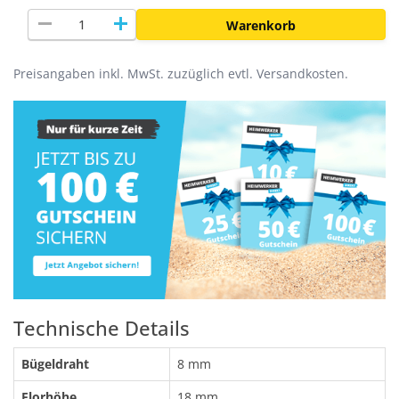
remove
add
Warenkorb
Preisangaben inkl. MwSt. zuzüglich evtl. Versandkosten.
Technische Details
Bügeldraht
8 mm
Florhöhe
18 mm