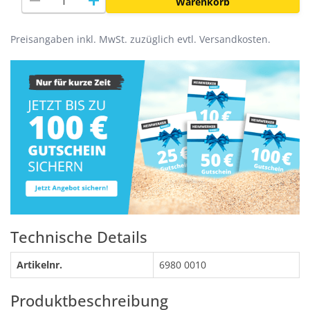
remove
add
Warenkorb
Preisangaben inkl. MwSt. zuzüglich evtl. Versandkosten.
Technische Details
Artikelnr.
6980 0010
Produktbeschreibung