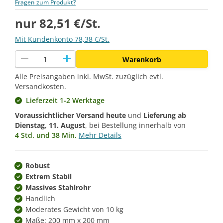
Fragen zum Produkt?
nur 82,51 €/St.
Mit Kundenkonto 78,38 €/St.
remove
add
Warenkorb
Alle Preisangaben inkl. MwSt. zuzüglich evtl.
Versandkosten.
Lieferzeit 1-2 Werktage
Voraussichtlicher Versand heute
und
Lieferung ab
Dienstag, 11. August
, bei Bestellung innerhalb von
4 Std. und 38 Min.
Mehr Details
Robust
Extrem Stabil
Massives Stahlrohr
Handlich
Moderates Gewicht von 10 kg
Maße: 200 mm x 200 mm