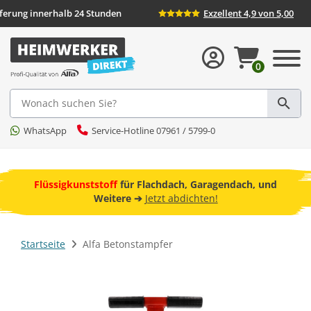
eferung innerhalb 24 Stunden
Exzellent 4,9 von 5,00
0
Suche
WhatsApp
Service-Hotline 07961 / 5799-0
ebot
Flüssigkunststoff
für Flachdach, Garagendach, und
F
Weitere ➔
Jetzt abdichten!
Startseite
Alfa Betonstampfer