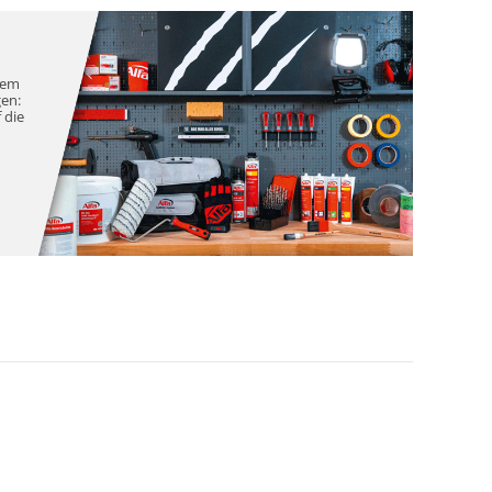
nem
gen:
 die