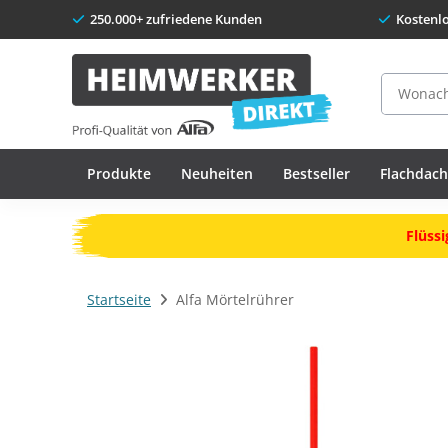
250.000+ zufriedene Kunden
Kostenl
Suche
Produkte
Neuheiten
Bestseller
Flachdac
Flüssi
Startseite
Alfa Mörtelrührer