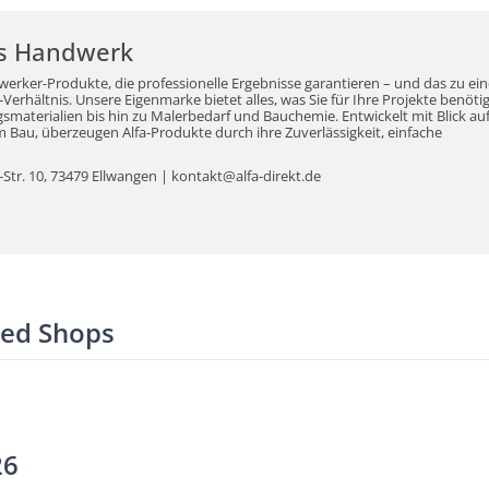
r's Handwerk
werker-Produkte, die professionelle Ergebnisse garantieren – und das zu ei
erhältnis. Unsere Eigenmarke bietet alles, was Sie für Ihre Projekte benöti
aterialien bis hin zu Malerbedarf und Bauchemie. Entwickelt mit Blick auf
Bau, überzeugen Alfa-Produkte durch ihre Zuverlässigkeit, einfache
tr. 10, 73479 Ellwangen | kontakt@alfa-direkt.de
ted Shops
26