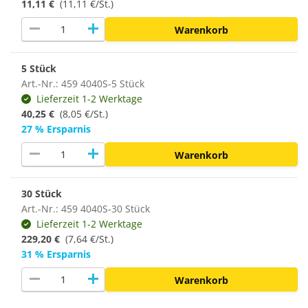
11,11 €
(11,11 €/St.)
remove
add
Warenkorb
5 Stück
Art.-Nr.: 459 4040S-5 Stück
Lieferzeit 1-2 Werktage
40,25 €
(8,05 €/St.)
27 % Ersparnis
remove
add
Warenkorb
30 Stück
Art.-Nr.: 459 4040S-30 Stück
Lieferzeit 1-2 Werktage
229,20 €
(
7,64 €/St.
)
31 % Ersparnis
remove
add
Warenkorb