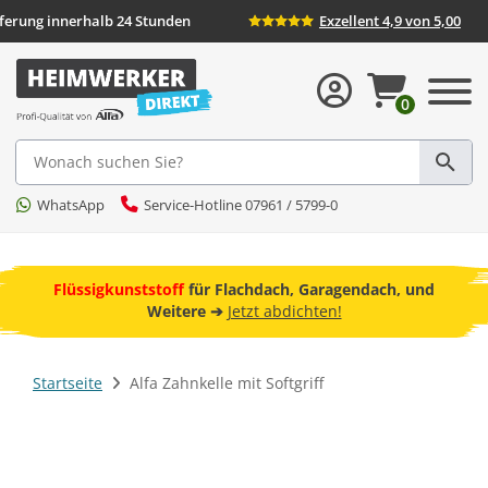
Lieferung innerhalb 24 Stunden
Exzellent 4,9 von 5,00
0
Suche
WhatsApp
Service-Hotline 07961 / 5799-0
ebot
Flüssigkunststoff
für Flachdach, Garagendach, und
F
Weitere ➔
Jetzt abdichten!
Startseite
Alfa Zahnkelle mit Softgriff