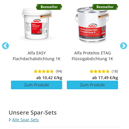
er
Bestseller
Bestseller
lze
Alfa EASY
Alfa ProteXos ETAG
Flachdachabdichtung 1K
Flüssigabdichtung 1K
Fl
(6)
(94)
(18)
/St.
ab 10,42 €/kg
ab 17,49 €/kg
Zum Produkt
Zum Produkt
Unsere Spar-Sets
Alle Spar-Sets