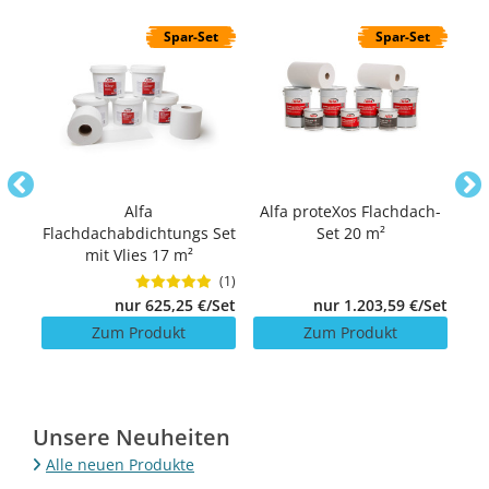
t
Spar-Set
Spar-Set
240
Alfa
Alfa proteXos Flachdach-
Al
Flachdachabdichtungs Set
Set 20 m²
mit Vlies 17 m²
(1)
nur 625,25 €/Set
/Set
nur 1.203,59 €/Set
Zum Produkt
Zum Produkt
Unsere Neuheiten
Alle neuen Produkte