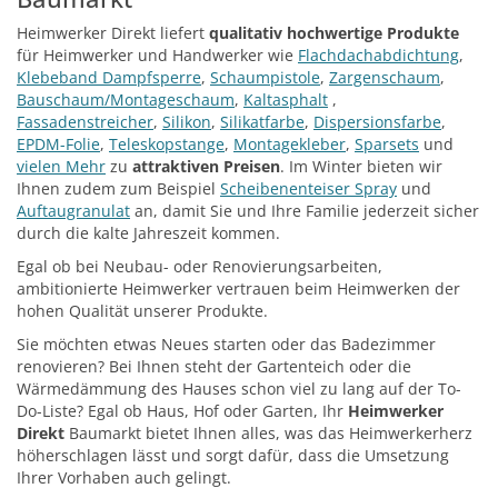
Heimwerker Direkt liefert
qualitativ hochwertige Produkte
für Heimwerker und Handwerker wie
Flachdachabdichtung
,
Klebeband Dampfsperre
,
Schaumpistole
,
Zargenschaum
,
Bauschaum/Montageschaum
,
Kaltasphalt
,
Fassadenstreicher
,
Silikon
,
Silikatfarbe
,
Dispersionsfarbe
,
EPDM-Folie
,
Teleskopstange
,
Montagekleber
,
Sparsets
und
vielen Mehr
zu
attraktiven Preisen
. Im Winter bieten wir
Ihnen zudem zum Beispiel
Scheibenenteiser Spray
und
Auftaugranulat
an, damit Sie und Ihre Familie jederzeit sicher
durch die kalte Jahreszeit kommen.
Egal ob bei Neubau- oder Renovierungsarbeiten,
ambitionierte Heimwerker vertrauen beim Heimwerken der
hohen Qualität unserer Produkte.
Sie möchten etwas Neues starten oder das Badezimmer
renovieren? Bei Ihnen steht der Gartenteich oder die
Wärmedämmung des Hauses schon viel zu lang auf der To-
Do-Liste? Egal ob Haus, Hof oder Garten, Ihr
Heimwerker
Direkt
Baumarkt bietet Ihnen alles, was das Heimwerkerherz
höherschlagen lässt und sorgt dafür, dass die Umsetzung
Ihrer Vorhaben auch gelingt.