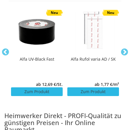
u
Neu
Neu
Alfa UV-Black Fast
Alfa Rufol varia AD / SK
A
er)
/St.
ab 12,69 €/St.
ab 1,77 €/m²
Zum Produkt
Zum Produkt
Heimwerker Direkt - PROFI-Qualität zu
günstigen Preisen - Ihr Online
Baumarkt