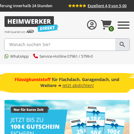
Lieferung innerhalb 24 Stunden
Exzellent 4,9 von 5,00
0
Suche
WhatsApp
Service-Hotline 07961 / 5799-0
ebot
Flüssigkunststoff
für Flachdach, Garagendach, und
F
Weitere ➔
Jetzt abdichten!