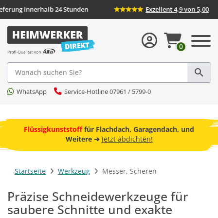
nd
Lieferung innerhalb 24 Stunden
Exzellen
0
Suche
WhatsApp
Service-Hotline 07961 / 5799-0
ebot
Flüssigkunststoff
für Flachdach, Garagendach, und
F
Weitere ➔
Jetzt abdichten!
Startseite
Werkzeug
Messer, Scheren
Präzise Schneidewerkzeuge für
saubere Schnitte und exakte