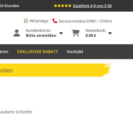
24 Stunden
Exzellent 4,9 von 5,00
WhatsApp
Service-Hotline 07961 / 5799-0
Kundenkonto
Warenkorb
Bitte anmelden
0,00 €
aren
EXKLUSIVER RABATT
Kontakt
ichten!
saubere Schnitte