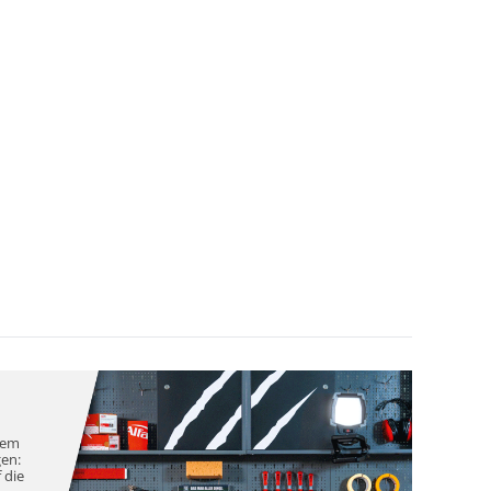
nem
gen:
 die