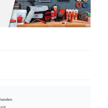
rhanden.
nung