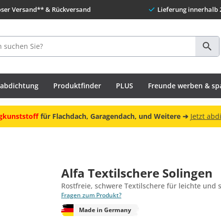
oser Versand** & Rückversand
Lieferung innerhalb 
habdichtung
Produktfinder
PLUS
Freunde werben & sp
gkunststoff
für Flachdach, Garagendach, und Weitere ➔
Jetzt abd
Alfa Textilschere Solingen
Rostfreie, schwere Textilschere für leichte und 
Fragen zum Produkt?
Made in Germany