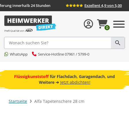
eferung innerhalb 24 Stunden
Exzellent 4,9 von 5,00
0
Suche
WhatsApp
Service-Hotline 07961 / 5799-0
ebot
Flüssigkunststoff
für Flachdach, Garagendach, und
F
Weitere ➔
Jetzt abdichten!
Startseite
Alfa Tapetenschere 28 cm