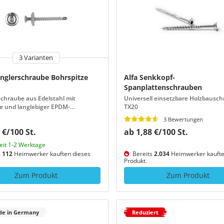
3 Varianten
englerschraube Bohrspitze
Alfa Senkkopf-
Spanplattenschrauben
chraube aus Edelstahl mit
Universell einsetzbare Holzbausc
e und langlebiger EPDM-
TX20
ibe
3 Bewertungen
 €/100 St.
ab 1,88 €/100 St.
zeit 1-2 Werktage
s
112
Heimwerker kauften dieses
Bereits
2.034
Heimwerker kaufte
Produkt.
Zum Produkt
Zum Produkt
e in Germany
Reduziert