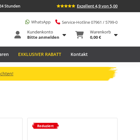
24 Stunden
Exzellent 4,9 von 5,00
WhatsApp
Service-Hotline 07961 / 5799-0
Kundenkonto
Warenkorb
Bitte anmelden
0,00 €
aren
EXKLUSIVER RABATT
Kontakt
ichten!
Reduziert