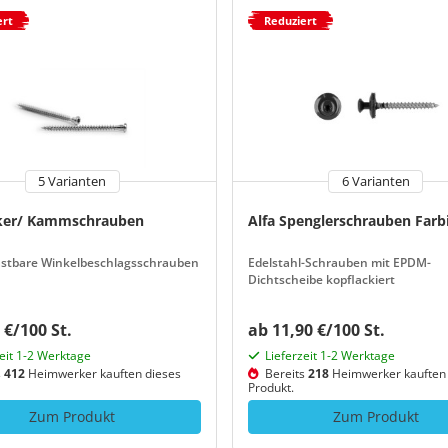
ert
Reduziert
5 Varianten
6 Varianten
ker/ Kammschrauben
Alfa Spenglerschrauben Farb
astbare Winkelbeschlagsschrauben
Edelstahl-Schrauben mit EPDM-
Dichtscheibe kopflackiert
 €/100 St.
ab 11,90 €/100 St.
zeit 1-2 Werktage
Lieferzeit 1-2 Werktage
s
412
Heimwerker kauften dieses
Bereits
218
Heimwerker kauften 
Produkt.
Zum Produkt
Zum Produkt