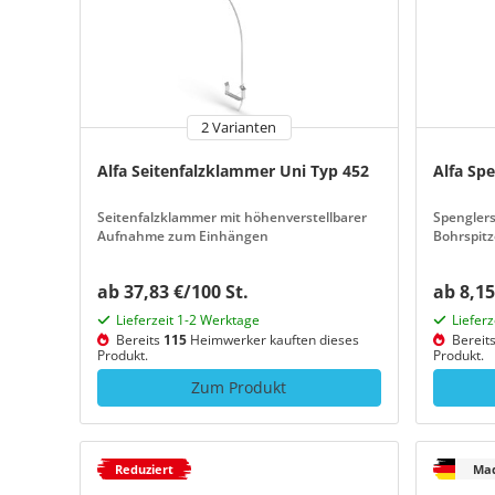
2 Varianten
Alfa Seitenfalzklammer Uni Typ 452
Alfa Sp
Seitenfalzklammer mit höhenverstellbarer
Spenglers
Aufnahme zum Einhängen
Bohrspitz
Dichtsche
ab 37,83 €/100 St.
ab 8,15
Lieferzeit 1-2 Werktage
Liefer
Bereits
115
Heimwerker kauften dieses
Bereit
Produkt.
Produkt.
Zum Produkt
Reduziert
Mad