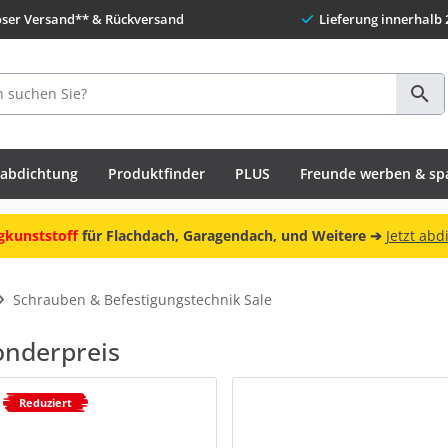
oser Versand** & Rückversand
Lieferung innerhalb 
habdichtung
Produktfinder
PLUS
Freunde werben & sp
gkunststoff
für Flachdach, Garagendach, und Weitere ➔
Jetzt abd
Schrauben & Befestigungstechnik Sale
nderpreis
Reduziert