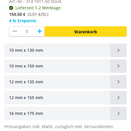
Art.-Nr.: 314 1011-50 Stück
Lieferzeit 1-2 Werktage
150,50 €
(
3,01 €/St.
)
4 % Ersparnis
remove
add
Warenkorb
10 mm x 130 mm
10 mm x 150 mm
12 mm x 135 mm
12 mm x 155 mm
16 mm x 175 mm
Preisangaben inkl. MwSt. zuzüglich evtl. Versandkosten.