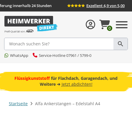
ieferung innerhalb 24 Stunden
Exzellent 4,9 von 5,00
0
Suche
WhatsApp
Service-Hotline 07961 / 5799-0
ebot
Flüssigkunststoff
für Flachdach, Garagendach, und
F
Weitere ➔
Jetzt abdichten!
Startseite
Alfa Ankerstangen – Edelstahl A4