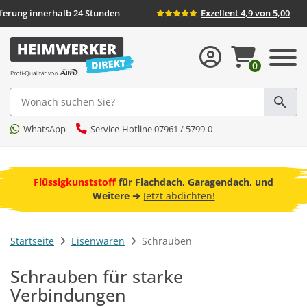
Lieferung innerhalb 24 Stunden
Exzellent 4,
0
Suche
WhatsApp
Service-Hotline 07961 / 5799-0
ebot
Flüssigkunststoff
für Flachdach, Garagendach, und
F
Weitere ➔
Jetzt abdichten!
Startseite
Eisenwaren
Schrauben
Schrauben für starke
Verbindungen