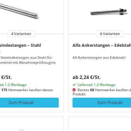
4 Varianten
6 Varianten
windestangen – Stahl
Alfa Ankerstangen – Edelstah
t
 Gewindestangen aus Stahl für
A4 Ankerstangen aus Edelstahl
nsmörtel mit Abnahmeprüfzeugnis
 €/St.
ab 2,24 €/St.
zeit 1-2 Werktage
Lieferzeit 1-2 Werktage
s
175
Heimwerker kauften dieses
Bereits
68
Heimwerker kauften d
Produkt.
Zum Produkt
Zum Produkt