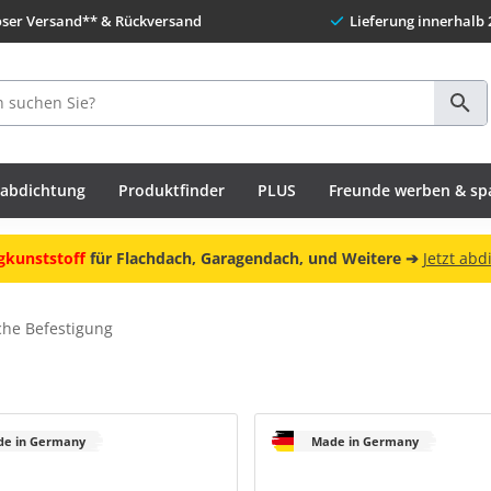
oser Versand** & Rückversand
Lieferung innerhalb 
habdichtung
Produktfinder
PLUS
Freunde werben & sp
gkunststoff
für Flachdach, Garagendach, und Weitere ➔
Jetzt abd
he Befestigung
e in Germany
Made in Germany