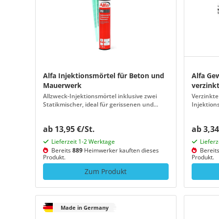
Alfa Injektionsmörtel für Beton und
Alfa Ge
Mauerwerk
verzink
Allzweck-Injektionsmörtel inklusive zwei
Verzinkte
Statikmischer, ideal für gerissenen und
Injektio
ungerissenen Beton sowie Mauerwerk
ab 13,95 €/St.
ab 3,34
Lieferzeit 1-2 Werktage
Liefer
Bereits
889
Heimwerker kauften dieses
Bereit
Produkt.
Produkt.
Zum Produkt
Made in Germany