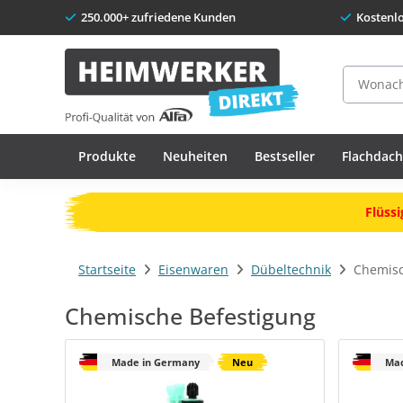
250.000+ zufriedene Kunden
Kostenl
Suche
Produkte
Neuheiten
Bestseller
Flachdac
Flüssi
Startseite
Eisenwaren
Dübeltechnik
Chemisc
Chemische Befestigung
Made in Germany
Neu
Mad