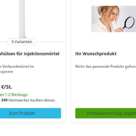
5 Varianten
bhülsen für Injektionsmörtel
Ihr Wunschprodukt
r Verbundmörtel im
Nicht das passende Produkt gefun
ssystem
 €/St.
zeit 1-2 Werktage
s
349
Heimwerker kauften dieses
Zum Produkt
Produktvorschlag abge