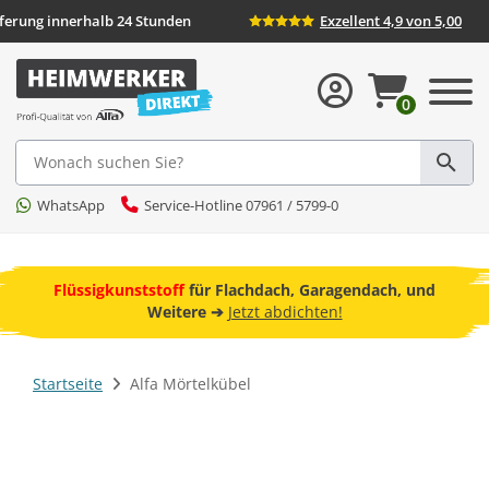
eferung innerhalb 24 Stunden
Exzellent 4,9 von 5,00
0
Suche
WhatsApp
Service-Hotline 07961 / 5799-0
ebot
Flüssigkunststoff
für Flachdach, Garagendach, und
F
Weitere ➔
Jetzt abdichten!
Startseite
Alfa Mörtelkübel