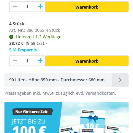
remove
add
Warenkorb
4 Stück
Art.-Nr.: 886 0065-4 Stück
Lieferzeit 1-2 Werktage
38,72 €
(
9,68 €/St.
)
5 % Ersparnis
remove
add
Warenkorb
90 Liter - Höhe 350 mm - Durchmesser 680 mm
Preisangaben inkl. MwSt. zuzüglich evtl. Versandkosten.