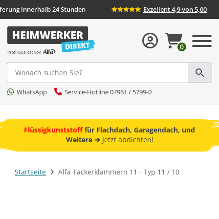
eferung innerhalb 24 Stunden
Exzellent 4,9 von 5,00
0
Suche
WhatsApp
Service-Hotline 07961 / 5799-0
ebot
Flüssigkunststoff
für Flachdach, Garagendach, und
F
Weitere ➔
Jetzt abdichten!
Startseite
Alfa Tackerklammern 11 - Typ 11 / 10