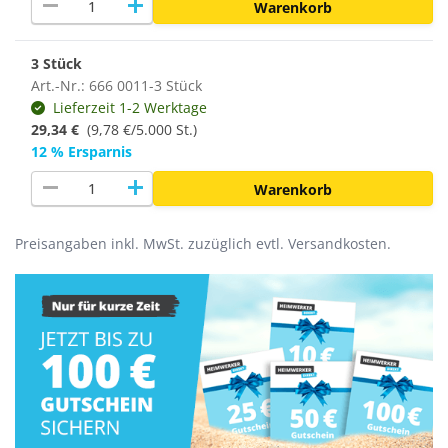
remove
add
Warenkorb
3 Stück
Art.-Nr.: 666 0011-3 Stück
Lieferzeit 1-2 Werktage
29,34 €
(
9,78 €/5.000 St.
)
12 % Ersparnis
remove
add
Warenkorb
Preisangaben inkl. MwSt. zuzüglich evtl. Versandkosten.