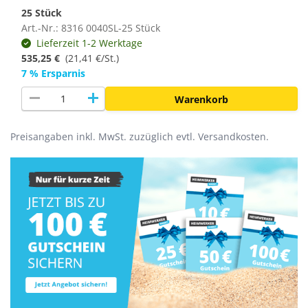
25 Stück
Art.-Nr.: 8316 0040SL-25 Stück
Lieferzeit 1-2 Werktage
535,25 €
(
21,41 €/St.
)
7 % Ersparnis
remove
add
Warenkorb
Preisangaben inkl. MwSt. zuzüglich evtl. Versandkosten.