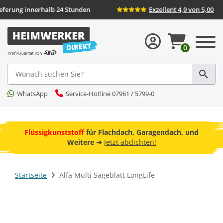
Lieferung innerhalb 24 Stunden
Exzellent 4,9 v
0
Suche
WhatsApp
Service-Hotline 07961 / 5799-0
ebot
Flüssigkunststoff
für Flachdach, Garagendach, und
F
Weitere ➔
Jetzt abdichten!
Startseite
Alfa Multi Sägeblatt LongLife