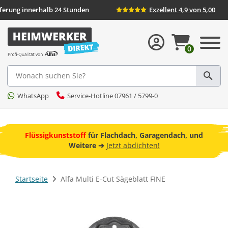
eferung innerhalb 24 Stunden
Exzellent 4,9 von 5,00
0
Suche
WhatsApp
Service-Hotline 07961 / 5799-0
ebot
Flüssigkunststoff
für Flachdach, Garagendach, und
F
Weitere ➔
Jetzt abdichten!
Startseite
Alfa Multi E-Cut Sägeblatt FINE