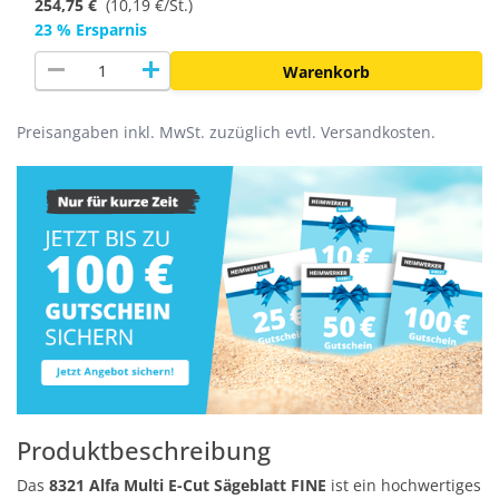
254,75 €
(
10,19 €/St.
)
23 % Ersparnis
remove
add
Warenkorb
Preisangaben inkl. MwSt. zuzüglich evtl. Versandkosten.
Produktbeschreibung
Das
8321 Alfa Multi E-Cut Sägeblatt FINE
ist ein hochwertiges