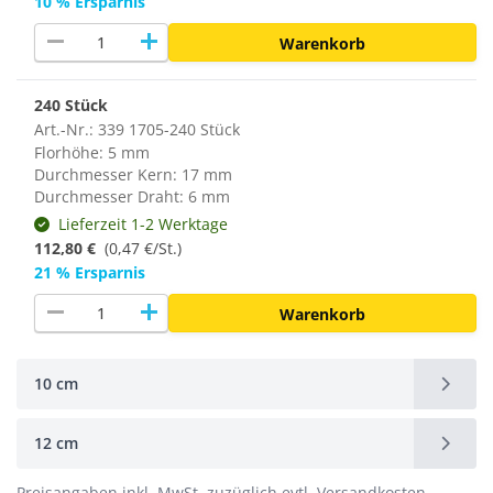
10 % Ersparnis
remove
add
Warenkorb
240 Stück
Art.-Nr.: 339 1705-240 Stück
Florhöhe: 5 mm
Durchmesser Kern: 17 mm
Durchmesser Draht: 6 mm
Lieferzeit 1-2 Werktage
112,80 €
(
0,47 €/St.
)
21 % Ersparnis
remove
add
Warenkorb
10 cm
12 cm
Preisangaben inkl. MwSt. zuzüglich evtl. Versandkosten.