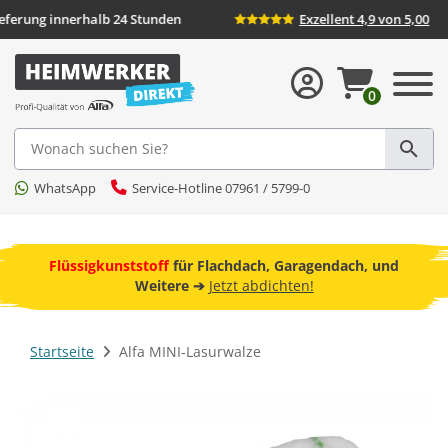
Lieferung innerhalb 24 Stunden
Exzellent 4,9 von
0
Suche
WhatsApp
Service-Hotline 07961 / 5799-0
ebot
Flüssigkunststoff
für Flachdach, Garagendach, und
F
Weitere ➔
Jetzt abdichten!
Startseite
Alfa MINI-Lasurwalze