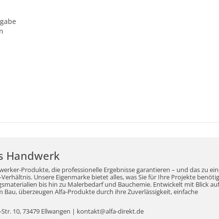
bgabe
n
r's Handwerk
werker-Produkte, die professionelle Ergebnisse garantieren – und das zu ei
erhältnis. Unsere Eigenmarke bietet alles, was Sie für Ihre Projekte benöti
aterialien bis hin zu Malerbedarf und Bauchemie. Entwickelt mit Blick auf
Bau, überzeugen Alfa-Produkte durch ihre Zuverlässigkeit, einfache
tr. 10, 73479 Ellwangen | kontakt@alfa-direkt.de