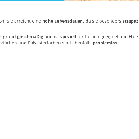
n. Sie erreicht eine
hohe Lebensdauer
, da sie besonders
strapaz
tergrund
gleichmäßig
und ist
speziell
für Farben geeignet, die Harz
rzfarben und Polyesterfarben sind ebenfalls
problemlos
.
d