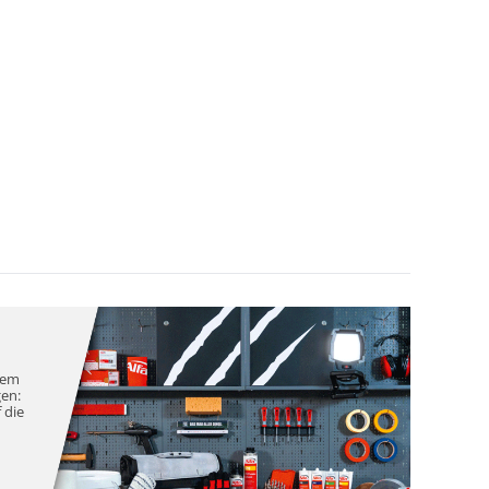
nem
gen:
 die