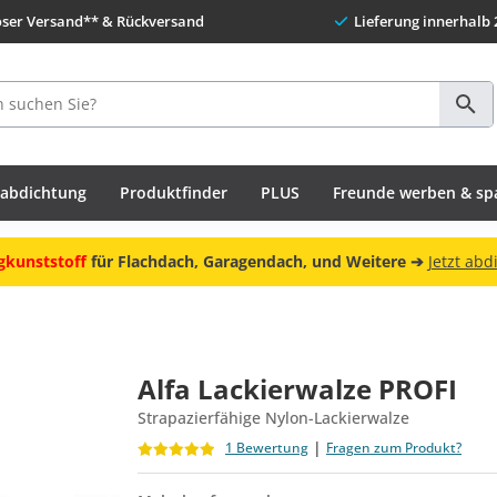
oser Versand** & Rückversand
Lieferung innerhalb 
habdichtung
Produktfinder
PLUS
Freunde werben & sp
gkunststoff
für Flachdach, Garagendach, und Weitere ➔
Jetzt abd
Alfa Lackierwalze PROFI
Strapazierfähige Nylon-Lackierwalze
|
1 Bewertung
Fragen zum Produkt?