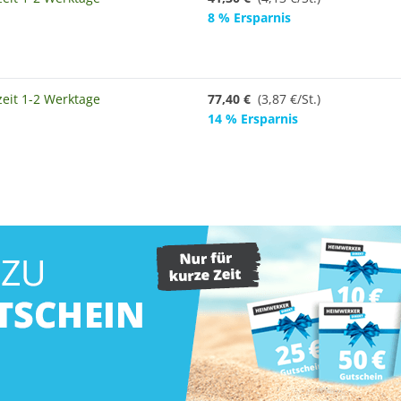
8 % Ersparnis
zeit 1-2 Werktage
77,40 €
(
3,87 €/St.
)
14 % Ersparnis