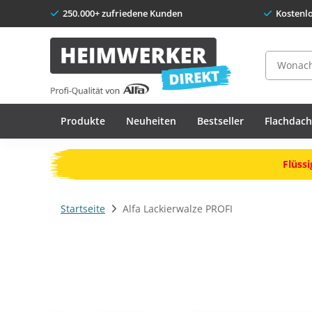
250.000+ zufriedene Kunden
Kostenl
Suche
Produkte
Neuheiten
Bestseller
Flachdac
Flüssi
Startseite
Alfa Lackierwalze PROFI