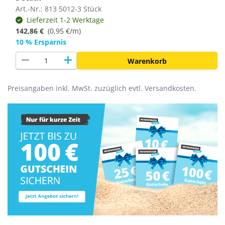
Art.-Nr.: 813 5012-3 Stück
Lieferzeit 1-2 Werktage
142,86 €
(
0,95 €/m
)
10 % Ersparnis
remove
add
Warenkorb
Preisangaben inkl. MwSt. zuzüglich evtl. Versandkosten.