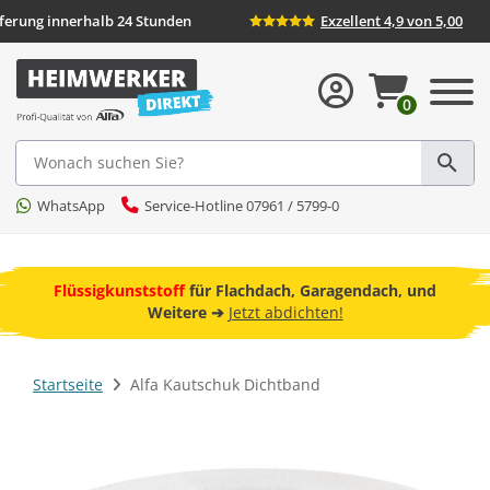
eferung innerhalb 24 Stunden
Exzellent 4,9 von 5,00
0
Suche
WhatsApp
Service-Hotline 07961 / 5799-0
ebot
Flüssigkunststoff
für Flachdach, Garagendach, und
F
Weitere ➔
Jetzt abdichten!
Startseite
Alfa Kautschuk Dichtband