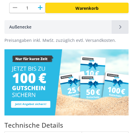
remove
add
Warenkorb
Außenecke
Preisangaben inkl. MwSt. zuzüglich evtl. Versandkosten.
Technische Details