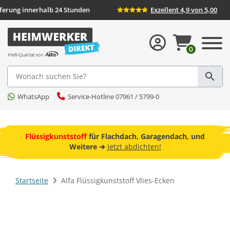
Lieferung innerhalb 24 Stunden
Exzellent 4,9 von 5,00
0
Suche
WhatsApp
Service-Hotline 07961 / 5799-0
ebot
Flüssigkunststoff
für Flachdach, Garagendach, und
F
Weitere ➔
Jetzt abdichten!
Startseite
Alfa Flüssigkunststoff Vlies-Ecken