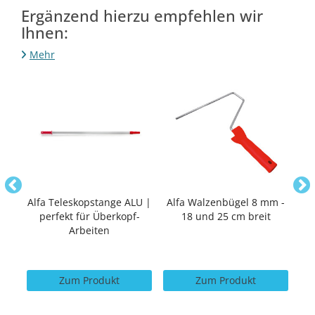
Ergänzend hierzu empfehlen wir
Ihnen:
Mehr
 &
Alfa Teleskopstange ALU |
Alfa Walzenbügel 8 mm -
Al
perfekt für Überkopf-
18 und 25 cm breit
Arbeiten
Zum Produkt
Zum Produkt