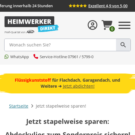
eferung innerhalb 24 Stunden
Exzellent 4,9 von 5,00
0
Suche
WhatsApp
Service-Hotline 07961 / 5799-0
ebot
Flüssigkunststoff
für Flachdach, Garagendach, und
F
Weitere ➔
Jetzt abdichten!
Startseite
Jetzt stapelweise sparen!
Jetzt stapelweise sparen:
Abdeckvlies zum Sonderpreis sichern!