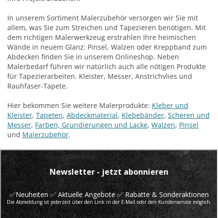
In unserem Sortiment Malerzubehör versorgen wir Sie mit
allem, was Sie zum Streichen und Tapezieren benötigen. Mit
dem richtigen Malerwerkzeug erstrahlen Ihre heimischen
Wände in neuem Glanz: Pinsel, Walzen oder Kreppband zum
Abdecken finden Sie in unserem Onlineshop. Neben
Malerbedarf führen wir natürlich auch alle nötigen Produkte
für Tapezierarbeiten. Kleister, Messer, Anstrichvlies und
Rauhfaser-Tapete.
Hier bekommen Sie weitere Malerprodukte:
Kleber und
Kleister
,
Tapeten
,
Abdeckmaterial
,
Klebebänder
,
Scheren und
Messer
,
Farben, Grundierungen und Lacke
,
Walzen
,
Pinsel
und
Malerzubehör
.