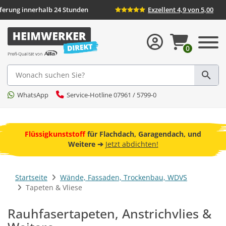
eferung innerhalb 24 Stunden
Exzellent 4,9 von 5,00
0
Suche
WhatsApp
Service-Hotline 07961 / 5799-0
ebot
Flüssigkunststoff
für Flachdach, Garagendach, und
F
Weitere ➔
Jetzt abdichten!
Startseite
Wände, Fassaden, Trockenbau, WDVS
Tapeten & Vliese
Rauhfasertapeten, Anstrichvlies &