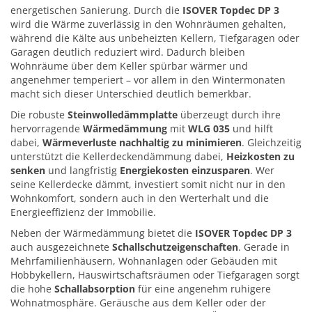
energetischen Sanierung. Durch die
ISOVER Topdec DP 3
wird die Wärme zuverlässig in den Wohnräumen gehalten,
während die Kälte aus unbeheizten Kellern, Tiefgaragen oder
Garagen deutlich reduziert wird. Dadurch bleiben
Wohnräume über dem Keller spürbar wärmer und
angenehmer temperiert – vor allem in den Wintermonaten
macht sich dieser Unterschied deutlich bemerkbar.
Die robuste
Steinwolledämmplatte
überzeugt durch ihre
hervorragende
Wärmedämmung
mit
WLG 035
und hilft
dabei,
Wärmeverluste nachhaltig zu minimieren
. Gleichzeitig
unterstützt die Kellerdeckendämmung dabei,
Heizkosten zu
senken
und langfristig
Energiekosten einzusparen
. Wer
seine Kellerdecke dämmt, investiert somit nicht nur in den
Wohnkomfort, sondern auch in den Werterhalt und die
Energieeffizienz der Immobilie.
Neben der Wärmedämmung bietet die
ISOVER Topdec DP 3
auch ausgezeichnete
Schallschutzeigenschaften
. Gerade in
Mehrfamilienhäusern, Wohnanlagen oder Gebäuden mit
Hobbykellern, Hauswirtschaftsräumen oder Tiefgaragen sorgt
die hohe
Schallabsorption
für eine angenehm ruhigere
Wohnatmosphäre. Geräusche aus dem Keller oder der