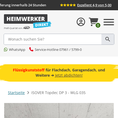
Lieferung innerhalb 24 Stunden
Exzellent 4,
0
Suche
WhatsApp
Service-Hotline 07961 / 5799-0
ebot
Flüssigkunststoff
für Flachdach, Garagendach, und
F
Weitere ➔
Jetzt abdichten!
Startseite
ISOVER Topdec DP 3 - WLG 035