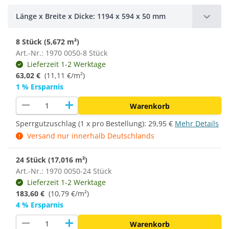
Länge x Breite x Dicke: 1194 x 594 x 50 mm
8 Stück (5,672 m²)
Art.-Nr.: 1970 0050-8 Stück
Lieferzeit 1-2 Werktage
63,02 €
(11,11 €/m²)
1 % Ersparnis
remove
add
Warenkorb
Sperrgutzuschlag (1 x pro Bestellung):
29,95 €
Mehr Details
Versand nur innerhalb Deutschlands
24 Stück (17,016 m²)
Art.-Nr.: 1970 0050-24 Stück
Lieferzeit 1-2 Werktage
183,60 €
(10,79 €/m²)
4 % Ersparnis
remove
add
Warenkorb