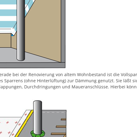
rade bei der Renovierung von altem Wohnbestand ist die Vollspa
parrens (ohne Hinterlüftung) zur Dämmung genutzt. Sie läßt sich
rlappungen, Durchdringungen und Maueranschlüsse. Hierbei können 