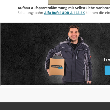
Aufbau Aufsparrendämmung mit Selbstklebe-Variante
Schalungsbahn
Alfa Rufol UDB-A 165 SK
können die ein