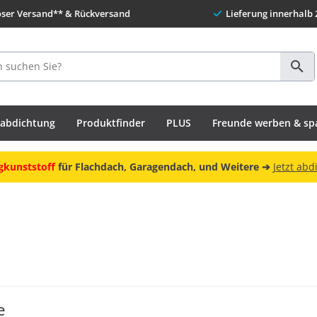
oser Versand** & Rückversand
Lieferung innerhalb 
habdichtung
Produktfinder
PLUS
Freunde werben & sp
gkunststoff
für Flachdach, Garagendach, und Weitere ➔
Jetzt abd
e