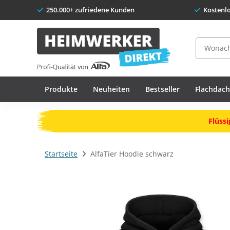
250.000+ zufriedene Kunden
Kostenl
Suche
Produkte
Neuheiten
Bestseller
Flachdac
Flüssi
Startseite
AlfaTier Hoodie schwarz