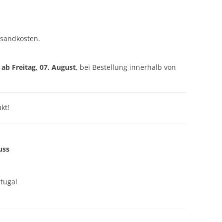
rsandkosten.
g ab
Freitag, 07. August
, bei Bestellung innerhalb von
kt!
uss
rtugal