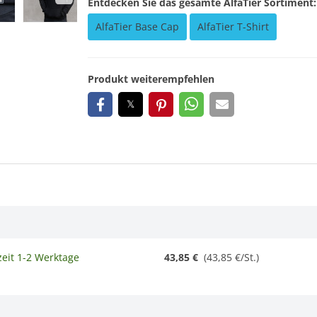
Entdecken Sie das gesamte AlfaTier Sortiment:
AlfaTier Base Cap
AlfaTier T-Shirt
Produkt weiterempfehlen
zeit 1-2 Werktage
43,85 €
(
43,85 €/St.
)