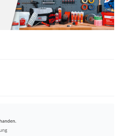
rhanden.
nung