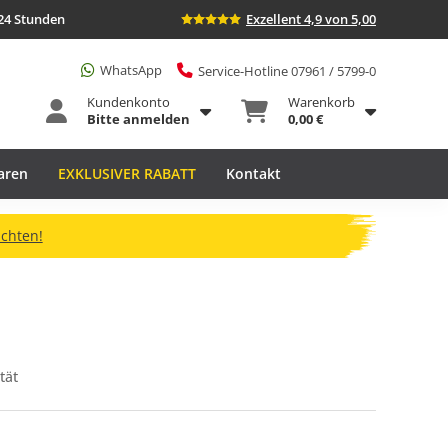
24 Stunden
Exzellent 4,9 von 5,00
WhatsApp
Service-Hotline 07961 / 5799-0
Kundenkonto
Warenkorb
Bitte anmelden
0,00 €
aren
EXKLUSIVER RABATT
Kontakt
ichten!
tät