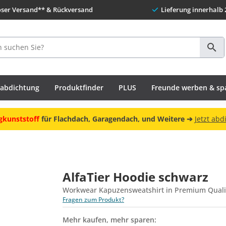
oser Versand** & Rückversand
Lieferung innerhalb 
habdichtung
Produktfinder
PLUS
Freunde werben & sp
gkunststoff
für Flachdach, Garagendach, und Weitere ➔
Jetzt abd
AlfaTier Hoodie schwarz
Workwear Kapuzensweatshirt in Premium Quali
Fragen zum Produkt?
Mehr kaufen, mehr sparen: