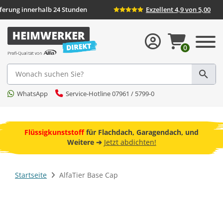
eferung innerhalb 24 Stunden
Exzellent 4,9 von 5,00
0
Suche
WhatsApp
Service-Hotline 07961 / 5799-0
ebot
Flüssigkunststoff
für Flachdach, Garagendach, und
F
Weitere ➔
Jetzt abdichten!
Startseite
AlfaTier Base Cap