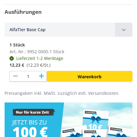
Ausführungen
AlfaTier Base Cap
1 Stück
Art.-Nr.: 9952 0000-1 Stück
Lieferzeit 1-2 Werktage
12,23 €
(
12,23 €/St.
)
remove
add
Warenkorb
Preisangaben inkl. MwSt. zuzüglich evtl. Versandkosten.