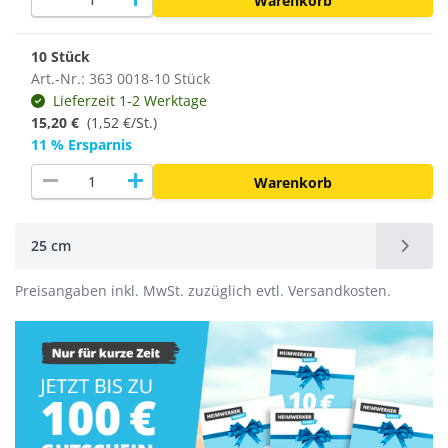
Warenkorb
10 Stück
Art.-Nr.: 363 0018-10 Stück
Lieferzeit 1-2 Werktage
15,20 €
(
1,52 €/St.
)
11 % Ersparnis
remove
add
Warenkorb
25 cm
Preisangaben inkl. MwSt. zuzüglich evtl. Versandkosten.