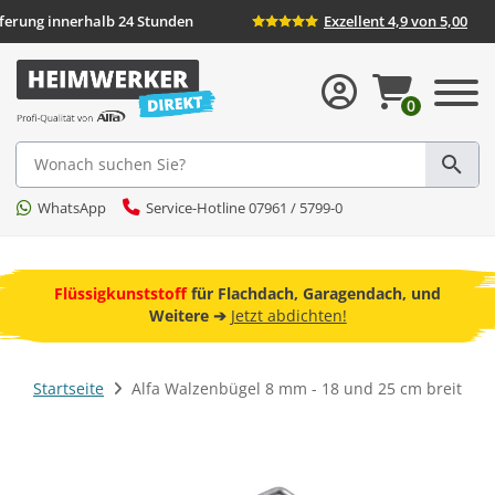
eferung innerhalb 24 Stunden
Exzellent 4,9 von 5,00
0
Suche
WhatsApp
Service-Hotline 07961 / 5799-0
ebot
Flüssigkunststoff
für Flachdach, Garagendach, und
F
Weitere ➔
Jetzt abdichten!
Startseite
Alfa Walzenbügel 8 mm - 18 und 25 cm breit