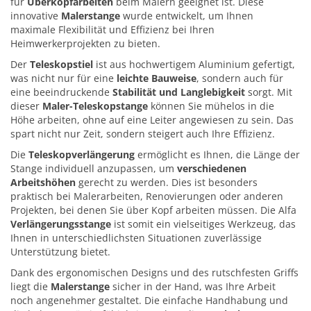
für
Überkopfarbeiten
beim Malern geeignet ist. Diese
innovative
Malerstange
wurde entwickelt, um Ihnen
maximale Flexibilität und Effizienz bei Ihren
Heimwerkerprojekten zu bieten.
Der
Teleskopstiel
ist aus hochwertigem Aluminium gefertigt,
was nicht nur für eine
leichte Bauweise
, sondern auch für
eine beeindruckende
Stabilität und Langlebigkeit
sorgt. Mit
dieser
Maler-Teleskopstange
können Sie mühelos in die
Höhe arbeiten, ohne auf eine Leiter angewiesen zu sein. Das
spart nicht nur Zeit, sondern steigert auch Ihre Effizienz.
Die
Teleskopverlängerung
ermöglicht es Ihnen, die Länge der
Stange individuell anzupassen, um
verschiedenen
Arbeitshöhen
gerecht zu werden. Dies ist besonders
praktisch bei Malerarbeiten, Renovierungen oder anderen
Projekten, bei denen Sie über Kopf arbeiten müssen. Die Alfa
Verlängerungsstange
ist somit ein vielseitiges Werkzeug, das
Ihnen in unterschiedlichsten Situationen zuverlässige
Unterstützung bietet.
Dank des ergonomischen Designs und des rutschfesten Griffs
liegt die
Malerstange
sicher in der Hand, was Ihre Arbeit
noch angenehmer gestaltet. Die einfache Handhabung und