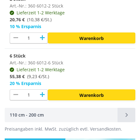
Art.-Nr.: 360 6012-2 Stück
Lieferzeit 1-2 Werktage
20,76 €
(10,38 €/St.)
10 % Ersparnis
remove
add
Warenkorb
6 Stück
Art.-Nr.: 360 6012-6 Stück
Lieferzeit 1-2 Werktage
55,38 €
(
9,23 €/St.
)
20 % Ersparnis
remove
add
Warenkorb
110 cm - 200 cm
Preisangaben inkl. MwSt. zuzüglich evtl. Versandkosten.