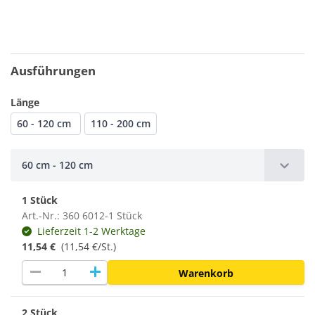
Ausführungen
Länge
60 - 120 cm
110 - 200 cm
60 cm - 120 cm
1 Stück
Art.-Nr.: 360 6012-1 Stück
Lieferzeit 1-2 Werktage
11,54 €
(11,54 €/St.)
remove
add
Warenkorb
2 Stück