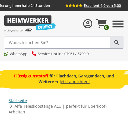
Lieferung innerhalb 24 Stunden
Exzellent 4,9 von 
0
Suche
WhatsApp
Service-Hotline 07961 / 5799-0
ebot
Flüssigkunststoff
für Flachdach, Garagendach, und
F
Weitere ➔
Jetzt abdichten!
Startseite
Alfa Teleskopstange ALU | perfekt für Überkopf-
Arbeiten