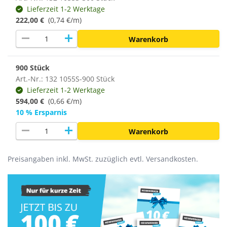
Lieferzeit 1-2 Werktage
222,00 €
(0,74 €/m)
remove
add
Warenkorb
900 Stück
Art.-Nr.: 132 1055S-900 Stück
Lieferzeit 1-2 Werktage
594,00 €
(
0,66 €/m
)
10 % Ersparnis
remove
add
Warenkorb
Preisangaben inkl. MwSt. zuzüglich evtl. Versandkosten.