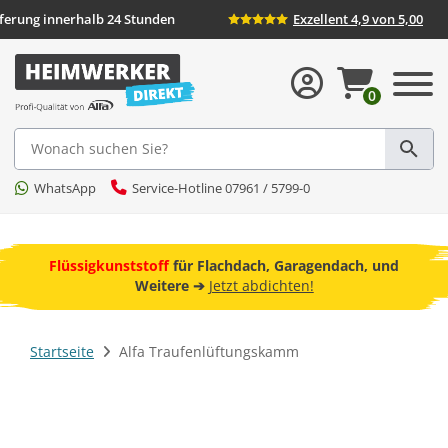
eferung innerhalb 24 Stunden
Exzellent 4,9 von 5,00
0
Suche
WhatsApp
Service-Hotline 07961 / 5799-0
ebot
Flüssigkunststoff
für Flachdach, Garagendach, und
F
Weitere ➔
Jetzt abdichten!
Startseite
Alfa Traufenlüftungskamm