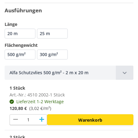
Ausführungen
Länge
20 m
25 m
Flächengewicht
500 g/m²
300 g/m²
Alfa Schutzvlies 500 g/m² - 2 m x 20 m
1 Stück
Art.-Nr.: 4510 2002-1 Stück
Lieferzeit 1-2 Werktage
120,80 €
(3,02 €/m²)
remove
add
Warenkorb
2 Stück