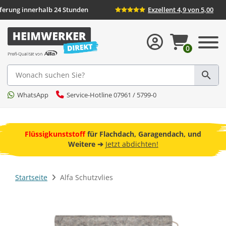
Lieferung innerhalb 24 Stunden
Exzellent 4,9 
0
Suche
WhatsApp
Service-Hotline 07961 / 5799-0
ebot
Flüssigkunststoff
für Flachdach, Garagendach, und
F
Weitere ➔
Jetzt abdichten!
Startseite
Alfa Schutzvlies