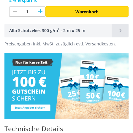
4 % Ersparnis
remove
add
Warenkorb
Alfa Schutzvlies 300 g/m² - 2 m x 25 m
Preisangaben inkl. MwSt. zuzüglich evtl. Versandkosten.
Technische Details