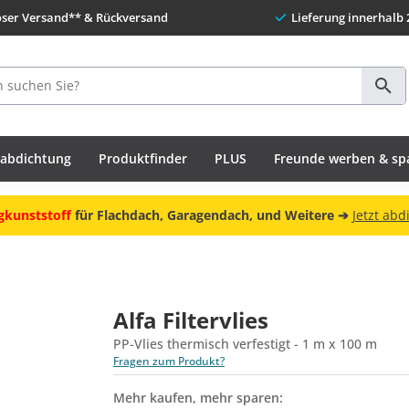
oser Versand** & Rückversand
Lieferung innerhalb 
habdichtung
Produktfinder
PLUS
Freunde werben & sp
gkunststoff
für Flachdach, Garagendach, und Weitere ➔
Jetzt abd
Alfa Filtervlies
PP-Vlies thermisch verfestigt - 1 m x 100 m
Fragen zum Produkt?
Mehr kaufen, mehr sparen: