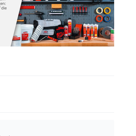
gen:
 die