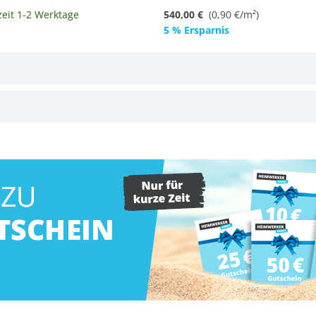
zeit 1-2 Werktage
540,00 €
(
0,90 €/m²
)
5 % Ersparnis