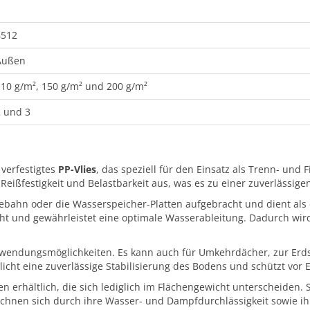
4512
Außen
110 g/m², 150 g/m² und 200 g/m²
2 und 3
 verfestigtes
PP-Vlies
, das speziell für den Einsatz als Trenn- und
Reißfestigkeit und Belastbarkeit aus, was es zu einer zuverlässige
gebahn oder die Wasserspeicher-Platten aufgebracht und dient als e
cht und gewährleistet eine optimale Wasserableitung. Dadurch wi
 Anwendungsmöglichkeiten. Es kann auch für Umkehrdächer, zur Erds
icht eine zuverlässige Stabilisierung des Bodens und schützt vor 
en erhältlich, die sich lediglich im Flächengewicht unterscheiden. 
chnen sich durch ihre Wasser- und Dampfdurchlässigkeit sowie ihr