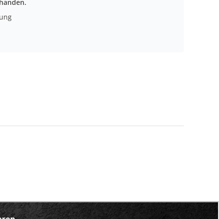
rhanden.
nung