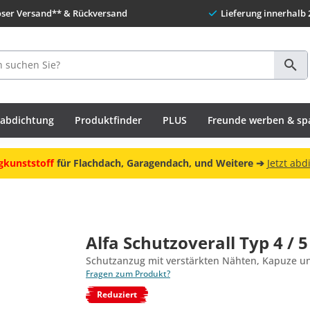
oser Versand** & Rückversand
Lieferung innerhalb 
habdichtung
Produktfinder
PLUS
Freunde werben & sp
gkunststoff
für Flachdach, Garagendach, und Weitere ➔
Jetzt abd
Alfa Schutzoverall Typ 4 / 5 
Schutzanzug mit verstärkten Nähten, Kapuze u
Fragen zum Produkt?
Reduziert