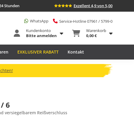
24 Stunden
Exzellent 4,9 von 5,00
WhatsApp
Service-Hotline 07961 / 5799-0
Kundenkonto
Warenkorb
Bitte anmelden
0,00 €
aren
EXKLUSIVER RABATT
Kontakt
ichten!
/ 6
nd versiegelbarem Reißverschluss