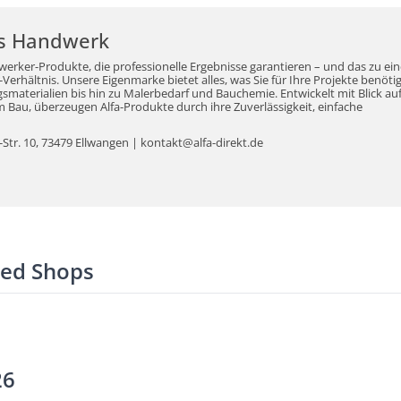
r's Handwerk
werker-Produkte, die professionelle Ergebnisse garantieren – und das zu ei
erhältnis. Unsere Eigenmarke bietet alles, was Sie für Ihre Projekte benöti
aterialien bis hin zu Malerbedarf und Bauchemie. Entwickelt mit Blick auf
Bau, überzeugen Alfa-Produkte durch ihre Zuverlässigkeit, einfache
tr. 10, 73479 Ellwangen | kontakt@alfa-direkt.de
ted Shops
26