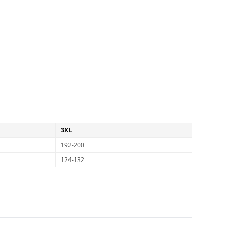
3XL
192-200
124-132