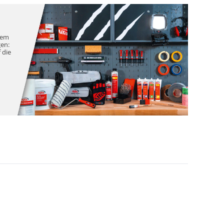
nem
gen:
 die