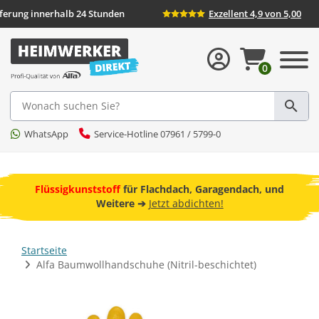
Lieferung innerhalb 24 Stunden
Exzellent 4,9 von 5,00
0
Suche
WhatsApp
Service-Hotline 07961 / 5799-0
ebot
Flüssigkunststoff
für Flachdach, Garagendach, und
F
Weitere ➔
Jetzt abdichten!
Startseite
Alfa Baumwollhandschuhe (Nitril-beschichtet)