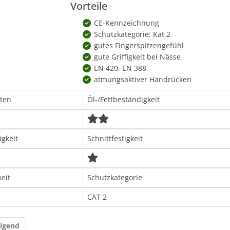
Vorteile
CE-Kennzeichnung
Schutzkategorie: Kat 2
gutes Fingerspitzengefühl
gute Griffigkeit bei Nässe
EN 420, EN 388
atmungsaktiver Handrücken
lten
Öl-/Fettbeständigkeit
igkeit
Schnittfestigkeit
keit
Schutzkategorie
CAT 2
digend