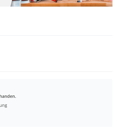
rhanden.
nung