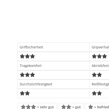
Griffsicherheit
Gripverha
Tragekomfort
Abriebfest
Durchstichfestigkeit
Reißfestig
= sehr gut
= gut
= befrie