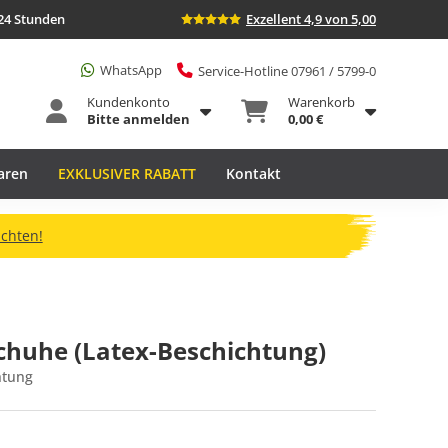
24 Stunden
Exzellent 4,9 von 5,00
WhatsApp
Service-Hotline 07961 / 5799-0
Kundenkonto
Warenkorb
Bitte anmelden
0,00 €
aren
EXKLUSIVER RABATT
Kontakt
ichten!
chuhe (Latex-Beschichtung)
htung