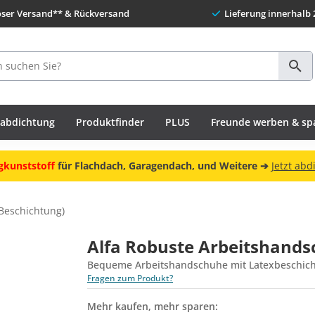
oser Versand** & Rückversand
Lieferung innerhalb 
habdichtung
Produktfinder
PLUS
Freunde werben & sp
gkunststoff
für Flachdach, Garagendach, und Weitere ➔
Jetzt abd
Beschichtung)
Alfa Robuste Arbeitshands
Bequeme Arbeitshandschuhe mit Latexbeschic
Fragen zum Produkt?
Mehr kaufen, mehr sparen: