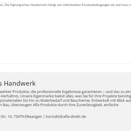
. Die Eignung eines Handschuhs hängt von individuellen Einsatzbedingungen ab und muss von
r's Handwerk
werker-Produkte, die professionelle Ergebnisse garantieren – und das zu ei
erhältnis. Unsere Eigenmarke bietet alles, was Sie für Ihre Projekte benöti
aterialien bis hin zu Malerbedarf und Bauchemie. Entwickelt mit Blick auf
Bau, überzeugen Alfa-Produkte durch ihre Zuverlässigkeit, einfache
tr. 10, 73479 Ellwangen | kontakt@alfa-direkt.de