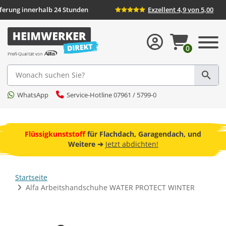
eferung innerhalb 24 Stunden
Exzellent 4,9 von 5,00
0
Suche
WhatsApp
Service-Hotline 07961 / 5799-0
ebot
Flüssigkunststoff
für Flachdach, Garagendach, und
F
Weitere ➔
Jetzt abdichten!
Startseite
Alfa Arbeitshandschuhe WATER PROTECT WINTER