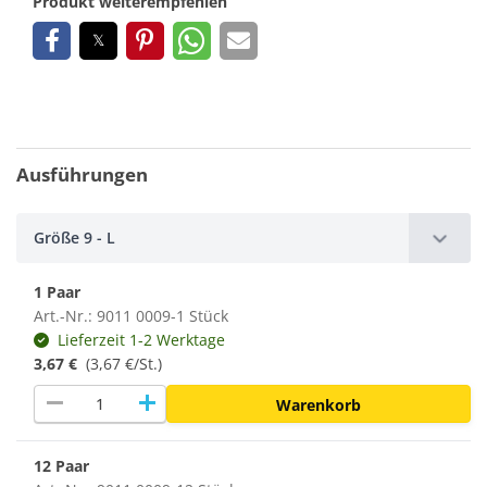
Produkt weiterempfehlen
Ausführungen
Größe 9 - L
1 Paar
Art.-Nr.: 9011 0009-1 Stück
Lieferzeit 1-2 Werktage
3,67 €
(3,67 €/St.)
remove
add
Warenkorb
12 Paar