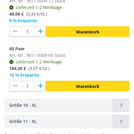
Art.-Nr.: 9011 0009-12 Stück
Lieferzeit 1-2 Werktage
40,08 €
(3,34 €/St.)
8 % Ersparnis
remove
add
Warenkorb
60 Paar
Art.-Nr.: 9011 0009-60 Stück
Lieferzeit 1-2 Werktage
184,20 €
(
3,07 €/St.
)
16 % Ersparnis
remove
add
Warenkorb
Größe 10 - XL
Größe 11 - XL