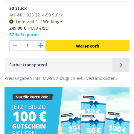
50 Stück
Art.-Nr.: 923 2214-50 Stück
Lieferzeit 1-2 Werktage
249,00 €
(
4,98 €/St.
)
37 % Ersparnis
remove
add
Warenkorb
Farbe: transparent
Preisangaben inkl. MwSt. zuzüglich evtl. Versandkosten.