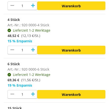
remove
add
Warenkorb
4 Stück
Art.-Nr.: 920 0000-4 Stück
Lieferzeit 1-2 Werktage
48,52 €
(12,13 €/St.)
15 % Ersparnis
remove
add
Warenkorb
6 Stück
Art.-Nr.: 920 0000-6 Stück
Lieferzeit 1-2 Werktage
69,36 €
(11,56 €/St.)
19 % Ersparnis
remove
add
Warenkorb
15 Stück