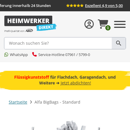
Lieferung innerhalb 24 Stunden
Exzellent 4,9 von 5,
0
Suche
WhatsApp
Service-Hotline 07961 / 5799-0
ebot
Flüssigkunststoff
für Flachdach, Garagendach, und
F
Weitere ➔
Jetzt abdichten!
Startseite
Alfa BigBags - Standard