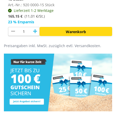
Art.-Nr.: 920 0000-15 Stück
Lieferzeit 1-2 Werktage
165,15 €
(
11,01 €/St.
)
23 % Ersparnis
remove
add
Warenkorb
Preisangaben inkl. MwSt. zuzüglich evtl. Versandkosten.