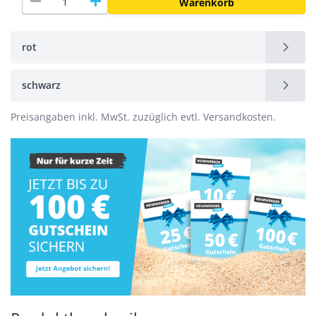
remove
add
Warenkorb
rot
schwarz
Preisangaben inkl. MwSt. zuzüglich evtl. Versandkosten.