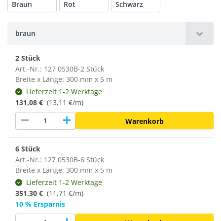
Braun
Rot
Schwarz
braun
2 Stück
Art.-Nr.: 127 0530B-2 Stück
Breite x Länge: 300 mm x 5 m
Lieferzeit 1-2 Werktage
131,08 €
(13,11 €/m)
remove
add
Warenkorb
6 Stück
Art.-Nr.: 127 0530B-6 Stück
Breite x Länge: 300 mm x 5 m
Lieferzeit 1-2 Werktage
351,30 €
(
11,71 €/m
)
10 % Ersparnis