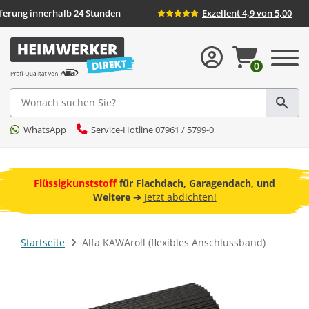
ieferung innerhalb 24 Stunden
Exzellent 4,9 von 5,00
0
Suche
WhatsApp
Service-Hotline 07961 / 5799-0
ebot
Flüssigkunststoff
für Flachdach, Garagendach, und
F
Weitere ➔
Jetzt abdichten!
Startseite
Alfa KAWAroll (flexibles Anschlussband)