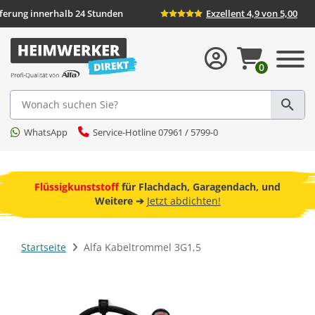
ieferung innerhalb 24 Stunden
Exzellent 4,9 von 5,00
0
Suche
WhatsApp
Service-Hotline 07961 / 5799-0
ebot
Flüssigkunststoff
für Flachdach, Garagendach, und
F
Weitere ➔
Jetzt abdichten!
Startseite
Alfa Kabeltrommel 3G1,5