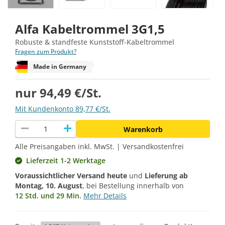
Alfa Kabeltrommel 3G1,5
Robuste & standfeste Kunststoff-Kabeltrommel
Fragen zum Produkt?
Made in Germany
nur 94,49 €/St.
Mit Kundenkonto 89,77 €/St.
remove
add
Warenkorb
Alle Preisangaben inkl. MwSt. | Versandkostenfrei
Lieferzeit 1-2 Werktage
Voraussichtlicher Versand heute
und
Lieferung ab
Montag, 10. August
, bei Bestellung innerhalb von
12 Std. und 29 Min.
Mehr Details