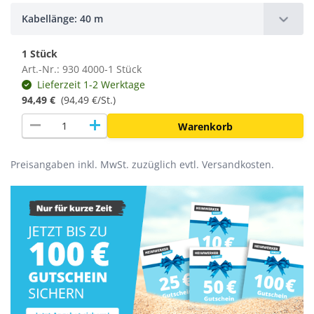
Kabellänge: 40 m
1 Stück
Art.-Nr.: 930 4000-1 Stück
Lieferzeit 1-2 Werktage
94,49 €
(
94,49 €/St.
)
remove
add
Warenkorb
Preisangaben inkl. MwSt. zuzüglich evtl. Versandkosten.