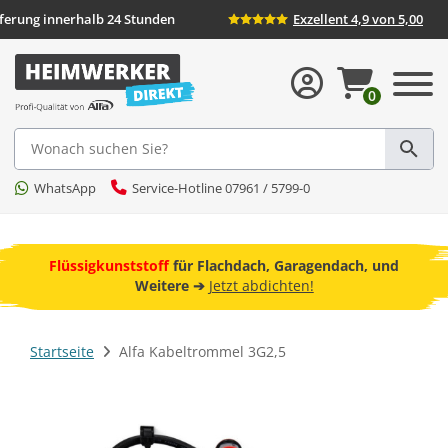
Lieferung innerhalb 24 Stunden
Exzellent 4,9 von
0
Suche
WhatsApp
Service-Hotline 07961 / 5799-0
ebot
Flüssigkunststoff
für Flachdach, Garagendach, und
F
Weitere ➔
Jetzt abdichten!
Startseite
Alfa Kabeltrommel 3G2,5