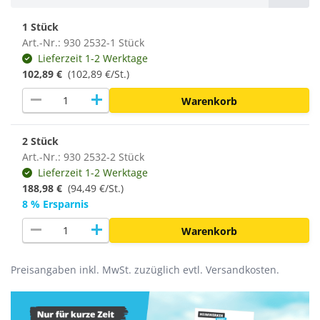
1 Stück
Art.-Nr.: 930 2532-1 Stück
Lieferzeit 1-2 Werktage
102,89 €
(102,89 €/St.)
remove
add
Warenkorb
2 Stück
Art.-Nr.: 930 2532-2 Stück
Lieferzeit 1-2 Werktage
188,98 €
(
94,49 €/St.
)
8 % Ersparnis
remove
add
Warenkorb
Preisangaben inkl. MwSt. zuzüglich evtl. Versandkosten.